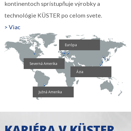
kontinentoch sprístupňuje výrobky a
technológie KÜSTER po celom svete.
> Viac
Európa
Severná Amerika
Ázia
Južná Amerika
KARIÉRA V KÜSTER.