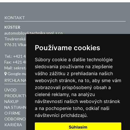
KONTAKT
KÜSTER
automobilová technika spol. s r.o.
Továrenská 1
976 31 Vlkanová
Používame cookies
Tel.: +421 48 4365 111
Súbory cookie a ďalšie technológie
Fax: +421 48 4188 263
sledovania používame na zlepšenie
Mail: sekretariat@kuester.sk
vášho zážitku z prehliadania našich
Google mapa
webových stránok, na to, aby sme vám
RÝCHLA NAVIGÁCIA
zobrazovali prispôsobený obsah a
ÚVOD
cielené reklamy, na analýzu
PRODUKTY
návštevnosti našich webových stránok
NÁKUP
NA STIAHNUTIE
a na pochopenie toho, odkiaľ naši
O FIRME
návštevníci prichádzajú.
ODBORNOSŤ
KARIÉRA
Súhlasím