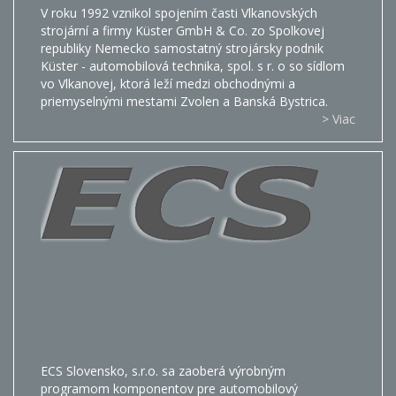
V roku 1992 vznikol spojením časti Vlkanovských
strojární a firmy Küster GmbH & Co. zo Spolkovej
republiky Nemecko samostatný strojársky podnik
Küster - automobilová technika, spol. s r. o so sídlom
vo Vlkanovej, ktorá leží medzi obchodnými a
priemyselnými mestami Zvolen a Banská Bystrica.
> Viac
ECS Slovensko, s.r.o. sa zaoberá výrobným
programom komponentov pre automobilový