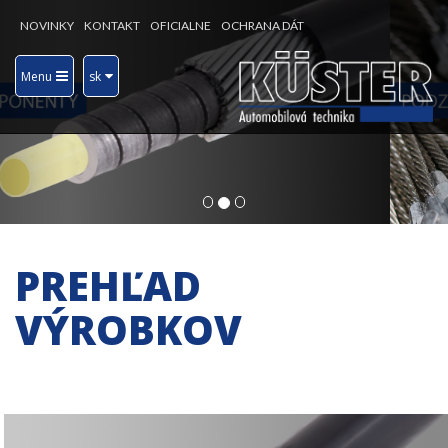
Previous
Nex
NOVINKY
KONTAKT
OFICIALNE
OCHRANA DÁT
Menu
sk
PREHĽAD
VÝROBKOV