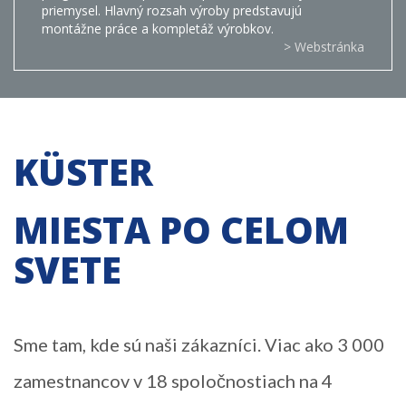
priemysel. Hlavný rozsah výroby predstavujú
montážne práce a kompletáž výrobkov.
> Webstránka
KÜSTER
MIESTA PO CELOM
SVETE
Sme tam, kde sú naši zákazníci. Viac ako 3 000
zamestnancov v 18 spoločnostiach na 4